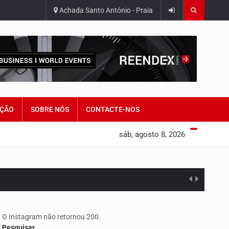
Achada Santo António - Praia
ÇÃO
SOBRE NÓS
CONTACTE-NOS
sáb, agosto 8, 2026
O Instagram não retornou 200.
edorismo…
Pesquisar