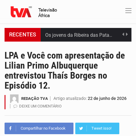
RECENTES
Os jovens da Ribeira das Patas, em Santo Antão, pediram esta quinta feira maior celeridade…
A Delegacia de Saúde do Porto Novo, Santo Antão, anunciou esta quarta feira a realização…
LPA e Você com apresentação de
Lilian Primo Albuquerque
O programa LPA e Você, apresentado por Lilian Primo Albuquerque, o único programa de empreendedorismo…
entrevistou Thaís Borges no
Capacitar crianças para que conheçam os seus direitos, façam ouvir a sua voz e se…
Episódio 12.
A campanha agrícola arrancou de forma lenta em Santiago. A irregularidade das chuvas está a…
Artigo atualizado:
22 de junho de 2026
REDAÇÃO TVA
DEIXE UM COMENTÁRIO
Arrancou esta segunda-feira a formação do primeiro Programa de Treinamento em Epidemiologia de Campo de…
A Universidade de Cabo Verde passa a dispor de uma sala de apoio à amamentação.…
Compartilhar no Facebook
Tweet isso!