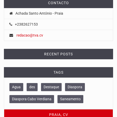
CONTACTO
Achada Santo António - Praia
+2382627153
redacao@tva.cv
RECENT POSTS
TAGS
Agua
des
Destaque
Diaspora
Diaspora Cabo Verdiana
Saneamento
PRAIA, CV