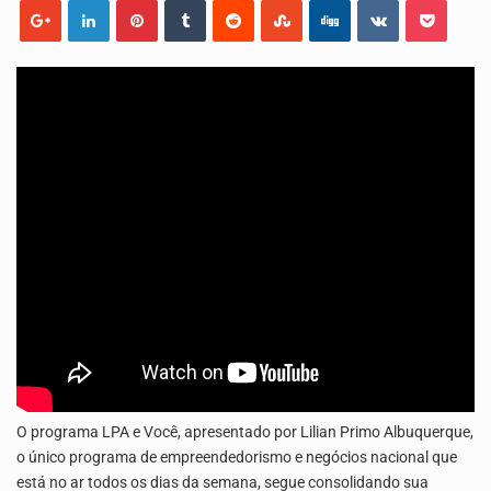
O programa LPA e Você, apresentado por Lilian Primo Albuquerque, o único programa de empreendedorismo…
A Associação Ambiental Terrimar divulgou hoje os dados sobre a época de desova das tartarugas…
O programa LPA e Você, apresentado por Lilian Primo Albuquerque,
o único programa de empreendedorismo e negócios nacional que
está no ar todos os dias da semana, segue consolidando sua