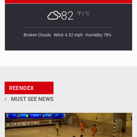
82
°F
|
°C
Broken Clouds
Wind: 4.52 mph
Humidity 78%
REENDEX
MUST SEE NEWS