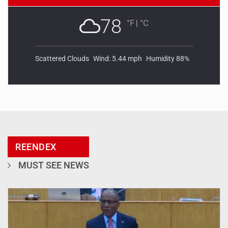
78
°F
|
°C
Scattered Clouds
Wind: 5.44 mph
Humidity 88%
REENDEX
MUST SEE NEWS