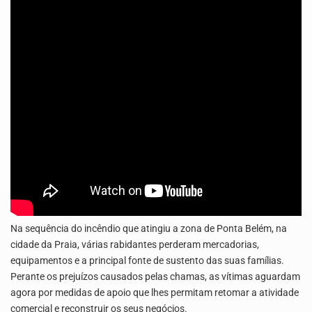
O programa LPA e Você, apresentado por Lilian Primo Albuquerque, o único programa de empreendedorismo…
Na sequência do incêndio que atingiu a zona de Ponta Belém, na
cidade da Praia, várias rabidantes perderam mercadorias,
equipamentos e a principal fonte de sustento das suas famílias.
Perante os prejuízos causados pelas chamas, as vítimas aguardam
agora por medidas de apoio que lhes permitam retomar a atividade
comercial e reconstruir os seus negócios.