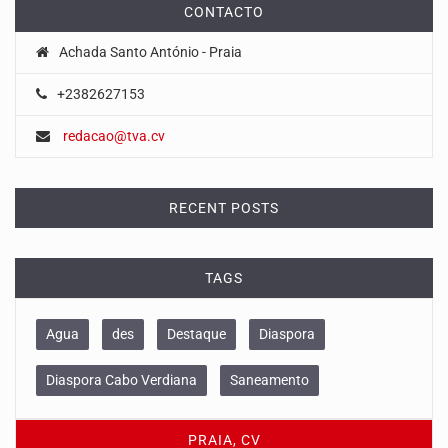
CONTACTO
Achada Santo António - Praia
+2382627153
redacao@tva.cv
RECENT POSTS
TAGS
Agua
des
Destaque
Diaspora
Diaspora Cabo Verdiana
Saneamento
PRAIA, CV