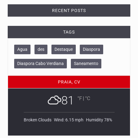
RECENT POSTS
TAGS
Agua
des
Destaque
Diaspora
Diaspora Cabo Verdiana
Saneamento
PRAIA, CV
81
°F
|
°C
Broken Clouds
Wind: 6.15 mph
Humidity 78%