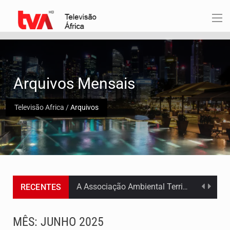
Arquivos Mensais
Televisão Africa
/
Arquivos
RECENTES
Os jovens da Ribeira das Patas, em Santo Antão, pediram esta quinta feira maior celeridade…
A Delegacia de Saúde do Porto Novo, Santo Antão, anunciou esta quarta feira a realização…
MÊS:
JUNHO 2025