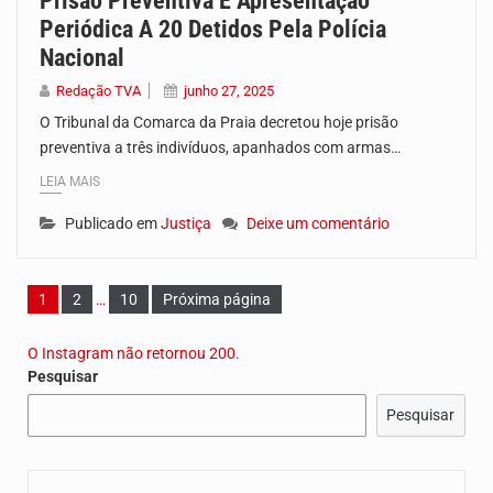
Prisão Preventiva E Apresentação
Periódica A 20 Detidos Pela Polícia
Nacional
Redação TVA
junho 27, 2025
O Tribunal da Comarca da Praia decretou hoje prisão
preventiva a três indivíduos, apanhados com armas…
LEIA MAIS
Publicado em
Justiça
Deixe um comentário
Página
Página
Página
1
2
…
10
Próxima página
O Instagram não retornou 200.
Pesquisar
Pesquisar