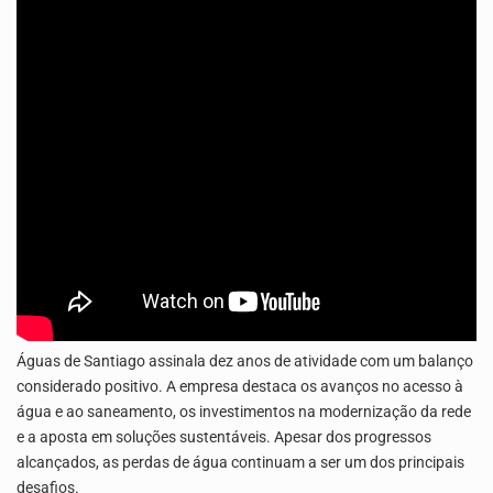
O Instituto Cabo-verdiano para a Igualdade e Equidade de Género (ICIEG), em parceria com o…
O programa LPA e Você, apresentado por Lilian Primo Albuquerque, o único programa de empreendedorismo…
Águas de Santiago assinala dez anos de atividade com um balanço
considerado positivo. A empresa destaca os avanços no acesso à
água e ao saneamento, os investimentos na modernização da rede
e a aposta em soluções sustentáveis. Apesar dos progressos
alcançados, as perdas de água continuam a ser um dos principais
desafios.