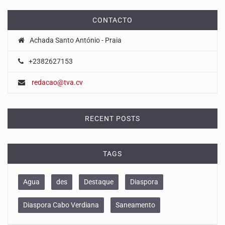
CONTACTO
Achada Santo António - Praia
+2382627153
redacao@tva.cv
RECENT POSTS
TAGS
Agua
des
Destaque
Diaspora
Diaspora Cabo Verdiana
Saneamento