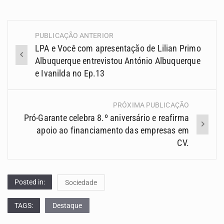
PUBLICAÇÃO ANTERIOR
Navegação
LPA e Você com apresentação de Lilian Primo
(Posts)
Albuquerque entrevistou António Albuquerque
e Ivanilda no Ep.13
PRÓXIMA PUBLICAÇÃO
Pró-Garante celebra 8.º aniversário e reafirma
apoio ao financiamento das empresas em
CV.
Posted in:
Sociedade
TAGS:
Destaque