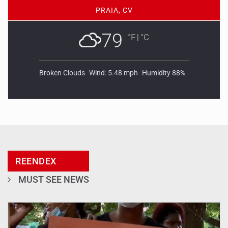
PRAIA, CV
79
°F
|
°C
Broken Clouds
Wind: 5.48 mph
Humidity 88%
REENDEX
MUST SEE NEWS