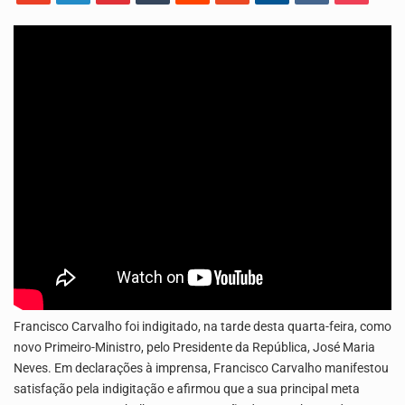
Os jovens da Ribeira das Patas, em Santo Antão, pediram esta quinta feira maior celeridade…
A Delegacia de Saúde do Porto Novo, Santo Antão, anunciou esta quarta feira a realização…
Francisco Carvalho foi indigitado, na tarde desta quarta-feira, como
novo Primeiro-Ministro, pelo Presidente da República, José Maria
Neves. Em declarações à imprensa, Francisco Carvalho manifestou
satisfação pela indigitação e afirmou que a sua principal meta