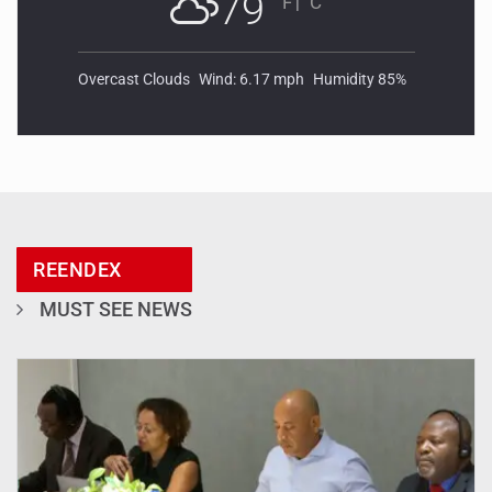
79
°F
|
°C
Overcast Clouds
Wind: 6.17 mph
Humidity 85%
REENDEX
MUST SEE NEWS