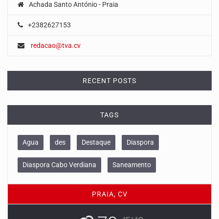
Achada Santo António - Praia
+2382627153
redacao@tva.cv
RECENT POSTS
TAGS
Agua
des
Destaque
Diaspora
Diaspora Cabo Verdiana
Saneamento
PRAIA, CV