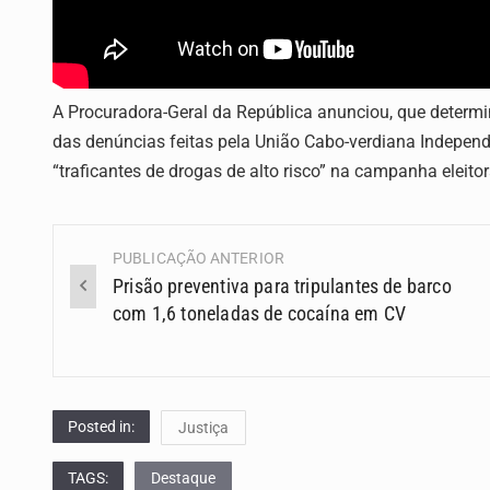
A Procuradora-Geral da República anunciou, que determ
das denúncias feitas pela União Cabo-verdiana Indepen
“traficantes de drogas de alto risco” na campanha eleito
PUBLICAÇÃO ANTERIOR
Navegação
Prisão preventiva para tripulantes de barco
(Posts)
com 1,6 toneladas de cocaína em CV
Posted in:
Justiça
TAGS:
Destaque