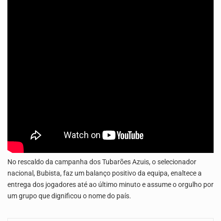
O programa LPA e Você, apresentado por Lilian Primo Albuquerque, o único programa de empreendedorismo…
A Associação Ambiental Terrimar divulgou hoje os dados sobre a época de desova das tartarugas…
No rescaldo da campanha dos Tubarões Azuis, o selecionador
nacional, Bubista, faz um balanço positivo da equipa, enaltece a
entrega dos jogadores até ao último minuto e assume o orgulho por
um grupo que dignificou o nome do país.