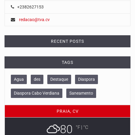
+2382627153
redacao@tva.cv
RECENT POSTS
TAGS
Agua
des
Destaque
Diaspora
Diaspora Cabo Verdiana
Saneamento
PRAIA, CV
80
°F
|
°C