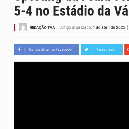
O programa LPA e Você, apresentado
5-4 no Estádio da V
Capacitar crianças para que conheçam
Artigo atualizado:
1 de abril de 2025
REDAÇÃO TVA
A campanha agrícola arrancou de for
Arrancou esta segunda-feira a form
Compartilhar no Facebook
Tweet isso!
A Universidade de Cabo Verde passa
O programa LPA e Você, apresentado