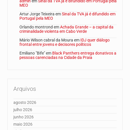
admin
em
Sinal da TVA já é difundido em Portugal pela
MEO
Artur Jorge Teixeira
em
Sinal da TVA já é difundido em
Portugal pela MEO
Orlando montrond
em
Achada Grande – a capital da
criminalidade violenta em Cabo Verde
Mário Wilson cabral da Moura
em
IDJ quer diálogo
frontal entre jovens e decisores políticos
Emiliano "Bife"
em
Black Panthers entrega donativos a
pessoas carenciadas na Cidade da Praia
Arquivos
agosto 2026
julho 2026
junho 2026
maio 2026