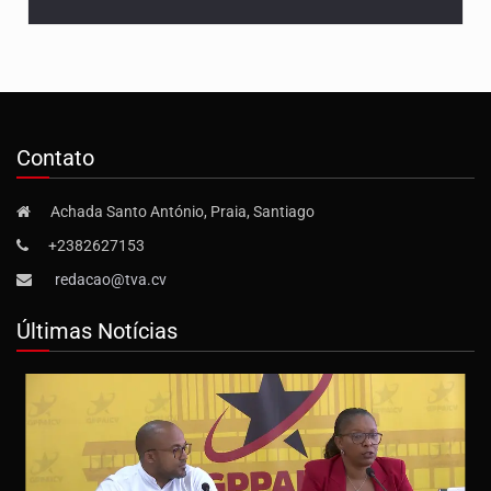
Contato
Achada Santo António, Praia, Santiago
+2382627153
redacao@tva.cv
Últimas Notícias