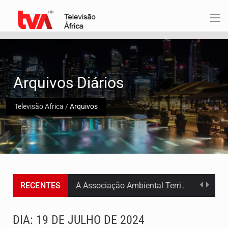
Arquivos Diários
Televisão Africa
/
Arquivos
RECENTES
Os jovens da Ribeira das Patas, em Santo Antão, pediram esta quinta feira maior celeridade…
A Delegacia de Saúde do Porto Novo, Santo Antão, anunciou esta quarta feira a realização…
DIA:
19 DE JULHO DE 2024