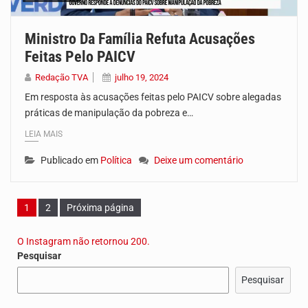
Ministro Da Família Refuta Acusações
Feitas Pelo PAICV
Redação TVA
julho 19, 2024
Em resposta às acusações feitas pelo PAICV sobre alegadas
práticas de manipulação da pobreza e…
LEIA MAIS
Publicado em
Política
Deixe um comentário
Página
Página
1
2
Próxima página
O Instagram não retornou 200.
Pesquisar
Pesquisar