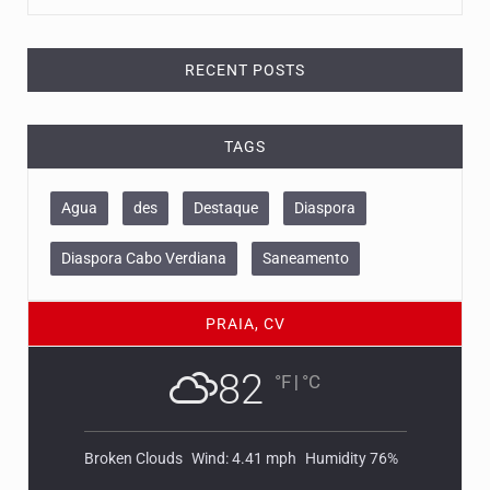
RECENT POSTS
TAGS
Agua
des
Destaque
Diaspora
Diaspora Cabo Verdiana
Saneamento
PRAIA, CV
82
°F
|
°C
Broken Clouds
Wind: 4.41 mph
Humidity 76%