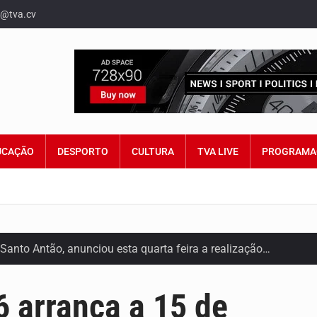
o@tva.cv
UCAÇÃO
DESPORTO
CULTURA
TVA LIVE
PROGRAMA
Santo Antão, anunciou esta quarta feira a realização…
 por Lilian Primo Albuquerque, o único programa de empreend
6 arranca a 15 de