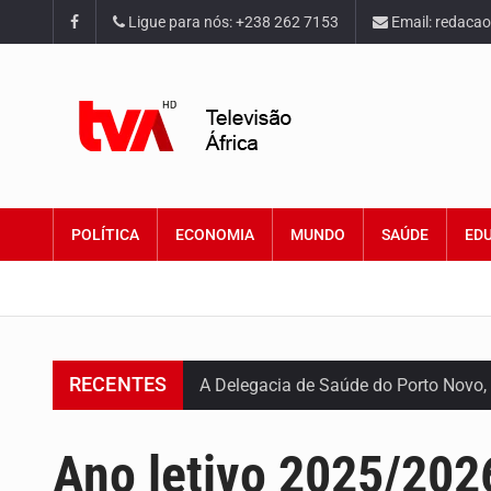
Ligue para nós: +238 262 7153
Email: redaca
POLÍTICA
ECONOMIA
MUNDO
SAÚDE
ED
RECENTES
A Delegacia de Saúde do Porto Novo, 
O programa LPA e Você, apresentado
Ano letivo 2025/202