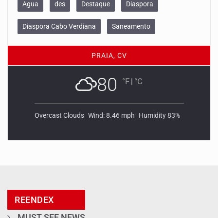
Agua
des
Destaque
Diaspora
Diaspora Cabo Verdiana
Saneamento
PRAIA, CV
80
°F
|
°C
Overcast Clouds
Wind: 8.46 mph
Humidity 83%
REENDEX
MUST SEE NEWS