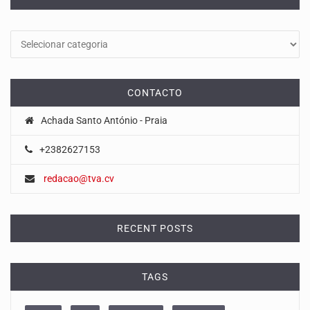
Categorias
CONTACTO
Achada Santo António - Praia
+2382627153
redacao@tva.cv
RECENT POSTS
TAGS