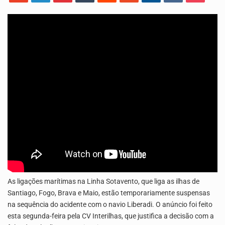
Os jovens da Ribeira das Patas, em Santo Antão, pediram esta quinta feira maior celeridade…
A Delegacia de Saúde do Porto Novo, Santo Antão, anunciou esta quarta feira a realização…
As ligações marítimas na Linha Sotavento, que liga as ilhas de
Santiago, Fogo, Brava e Maio, estão temporariamente suspensas
na sequência do acidente com o navio Liberadi. O anúncio foi feito
esta segunda-feira pela CV Interilhas, que justifica a decisão com a