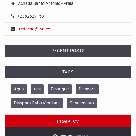
Achada Santo António - Praia
+2382627153
redacao@tva.cv
RECENT POSTS
TAGS
Agua
des
Destaque
Diaspora
Diaspora Cabo Verdiana
Saneamento
PRAIA, CV