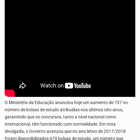
Os jovens da Ribeira das Patas, em Santo Antão, pediram esta quinta feira maior celeridade…
A Delegacia de Saúde do Porto Novo, Santo Antão, anunciou esta quarta feira a realização…
O Ministério da Educação anunciou hoje um aumento de 737 no
número de bolsas de estudo atribuídas nos últimos oito anos,
garantindo que os concursos, tanto a nível nacional como
internacional, têm funcionado com normalidade. Em nota
divulgada, o Governo avançou que no ano letivo de 2017/2018
foram disponibilizados 679 bolsas de estudo, um número que