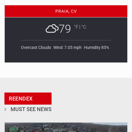
PRAIA, CV
79
°F
|
°C
Overcast Clouds
Wind: 7.05 mph
Humidity 85%
REENDEX
MUST SEE NEWS