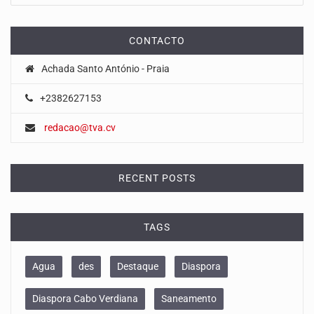
CONTACTO
Achada Santo António - Praia
+2382627153
redacao@tva.cv
RECENT POSTS
TAGS
Agua
des
Destaque
Diaspora
Diaspora Cabo Verdiana
Saneamento