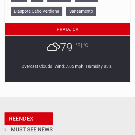
Diaspora Cabo Verdiana
Saneamento
PRAIA, CV
79
°F
|
°C
Overcast Clouds
Wind: 7.05 mph
Humidity 85%
REENDEX
MUST SEE NEWS