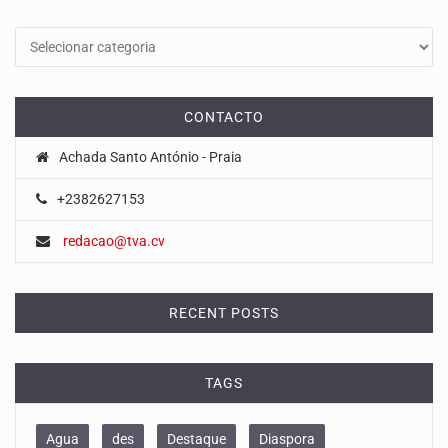
Categorias
CONTACTO
Achada Santo António - Praia
+2382627153
redacao@tva.cv
RECENT POSTS
TAGS
Agua
des
Destaque
Diaspora