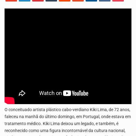
O programa LPA e Você, apresentado por Lilian Primo Albuquerque, o único programa de empreendedorismo…
A Associação Ambiental Terrimar divulgou hoje os dados sobre a época de desova das tartarugas…
O conceituado artista plástico cabo-verdiano Kiki Lima, de 72 anos,
faleceu na manhã do último domingo, em Portugal, onde estava em
tratamento médico. Kiki Lima deixou um legado, e também, é
reconhecido como uma figura incontornável da cultura nacional,