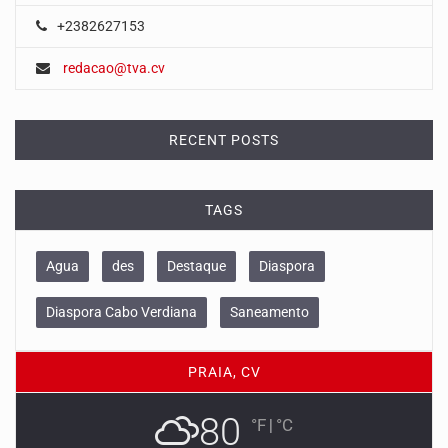
+2382627153
redacao@tva.cv
RECENT POSTS
TAGS
Agua
des
Destaque
Diaspora
Diaspora Cabo Verdiana
Saneamento
PRAIA, CV
80
°F
|
°C