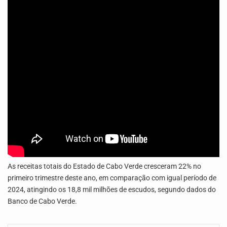
Os jovens da Ribeira das Patas, em Santo Antão, pediram esta quinta feira maior celeridade…
A Delegacia de Saúde do Porto Novo, Santo Antão, anunciou esta quarta feira a realização…
As receitas totais do Estado de Cabo Verde cresceram 22% no
primeiro trimestre deste ano, em comparação com igual período de
2024, atingindo os 18,8 mil milhões de escudos, segundo dados do
Banco de Cabo Verde.