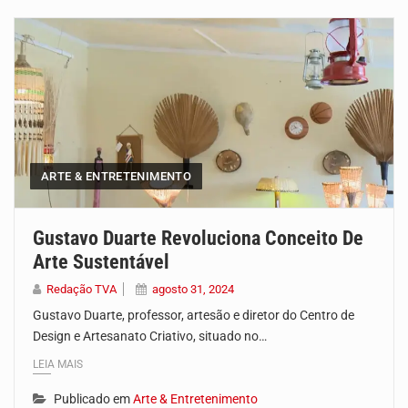
A campanha agrícola arrancou de forma lenta em Santiago. A irregularidade das chuvas está a…
Arrancou esta segunda-feira a formação do primeiro Programa de Treinamento em Epidemiologia de Campo de…
A Universidade de Cabo Verde passa a dispor de uma sala de apoio à amamentação.…
O programa LPA e Você, apresentado por Lilian Primo Albuquerque, o único programa de empreendedorismo…
Uma produção especial do Grupo de Mídia da China e da TVA. Venha conhecer o…
ARTE & ENTRETENIMENTO
Uma produção especial do Grupo de Mídia da China e da TVA. Venha conhecer o…
Gustavo Duarte Revoluciona Conceito De
O Instituto Cabo-verdiano para a Igualdade e Equidade de Género (ICIEG), em parceria com o…
Arte Sustentável
Redação TVA
agosto 31, 2024
Gustavo Duarte, professor, artesão e diretor do Centro de
Design e Artesanato Criativo, situado no…
LEIA MAIS
Publicado em
Arte & Entretenimento