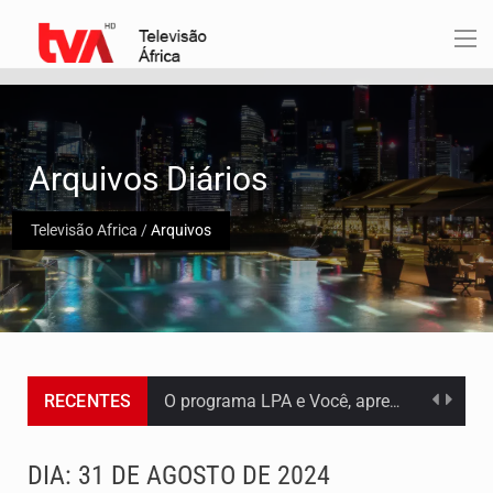
Arquivos Diários
Televisão Africa
/
Arquivos
O programa LPA e Você, apresentado por Lilian Primo Albuquerque, o único programa de empreendedorismo…
RECENTES
Capacitar crianças para que conheçam os seus direitos, façam ouvir a sua voz e se…
DIA:
31 DE AGOSTO DE 2024