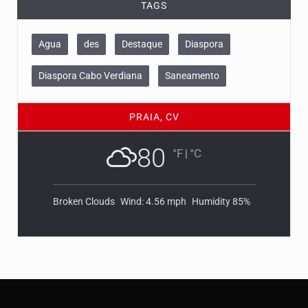
TAGS
Agua
des
Destaque
Diaspora
Diaspora Cabo Verdiana
Saneamento
PRAIA, CV
80
°F
|
°C
Broken Clouds
Wind: 4.56 mph
Humidity 85%