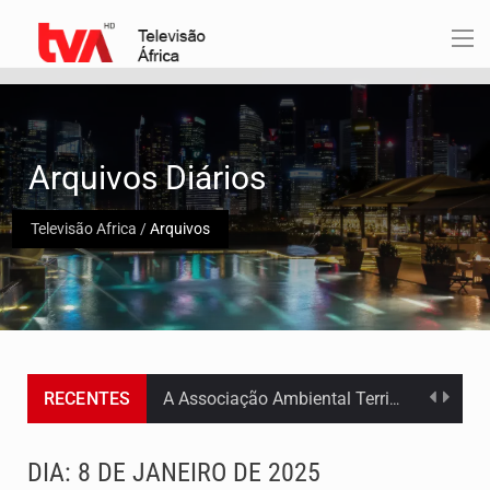
Arquivos Diários
Televisão Africa
/
Arquivos
RECENTES
Os jovens da Ribeira das Patas, em Santo Antão, pediram esta quinta feira maior celeridade…
A Delegacia de Saúde do Porto Novo, Santo Antão, anunciou esta quarta feira a realização…
DIA:
8 DE JANEIRO DE 2025