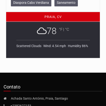
Diaspora Cabo Verdiana
Saneamento
PRAIA, CV
78
°F
|
°C
Scattered Clouds
Wind: 4.54 mph
Humidity 86%
Contato
Achada Santo António, Praia, Santiago
+2382627153