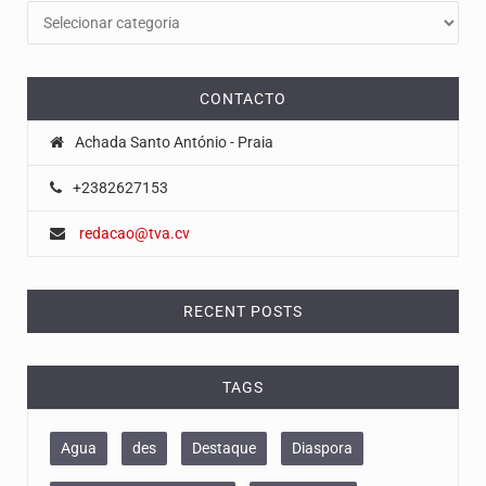
CONTACTO
Achada Santo António - Praia
+2382627153
redacao@tva.cv
RECENT POSTS
TAGS
Agua
des
Destaque
Diaspora