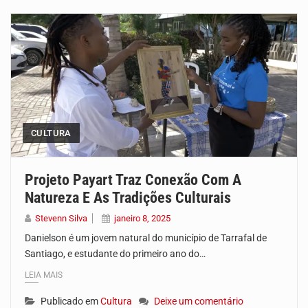
O programa LPA e Você, apresentado por Lilian Primo Albuquerque, o único programa de empreendedorismo…
Capacitar crianças para que conheçam os seus direitos, façam ouvir a sua voz e se…
A campanha agrícola arrancou de forma lenta em Santiago. A irregularidade das chuvas está a…
Arrancou esta segunda-feira a formação do primeiro Programa de Treinamento em Epidemiologia de Campo de…
CULTURA
A Universidade de Cabo Verde passa a dispor de uma sala de apoio à amamentação.…
O programa LPA e Você, apresentado por Lilian Primo Albuquerque, o único programa de empreendedorismo…
Projeto Payart Traz Conexão Com A
Natureza E As Tradições Culturais
A Associação Ambiental Terrimar divulgou hoje os dados sobre a época de desova das tartarugas…
Stevenn Silva
janeiro 8, 2025
Danielson é um jovem natural do município de Tarrafal de
Santiago, e estudante do primeiro ano do…
LEIA MAIS
Publicado em
Cultura
Deixe um comentário