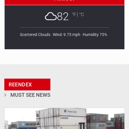
82
°F
|
°C
Scattered Clouds
Wind: 9.73 mph
Humidity 75%
REENDEX
MUST SEE NEWS