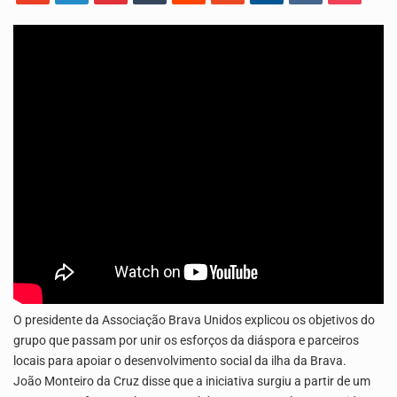
Os jovens da Ribeira das Patas, em Santo Antão, pediram esta quinta feira maior celeridade…
A Delegacia de Saúde do Porto Novo, Santo Antão, anunciou esta quarta feira a realização…
O presidente da Associação Brava Unidos explicou os objetivos do
grupo que passam por unir os esforços da diáspora e parceiros
locais para apoiar o desenvolvimento social da ilha da Brava.
João Monteiro da Cruz disse que a iniciativa surgiu a partir de um