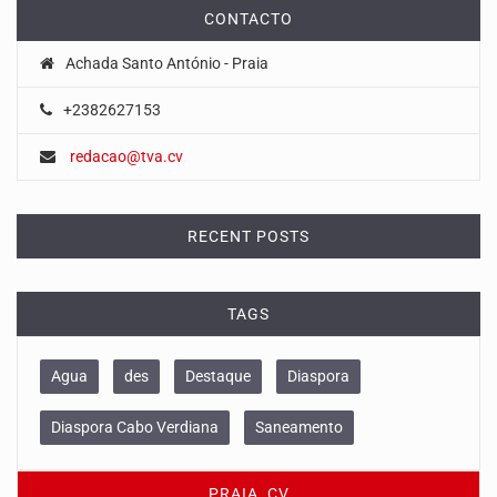
CONTACTO
Achada Santo António - Praia
+2382627153
redacao@tva.cv
RECENT POSTS
TAGS
Agua
des
Destaque
Diaspora
Diaspora Cabo Verdiana
Saneamento
PRAIA, CV