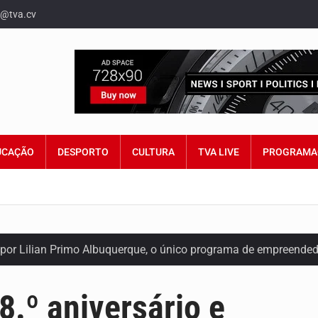
o@tva.cv
UCAÇÃO
DESPORTO
CULTURA
TVA LIVE
PROGRAMA
 por Lilian Primo Albuquerque, o único programa de empreend
 os seus direitos, façam ouvir a sua voz e se…
8.º aniversário e