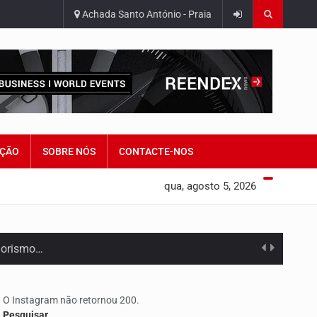
Achada Santo António - Praia
ÇÃO
SOBRE NÓS
CONTACTE-NOS
qua, agosto 5, 2026
edorismo…
O Instagram não retornou 200.
Pesquisar