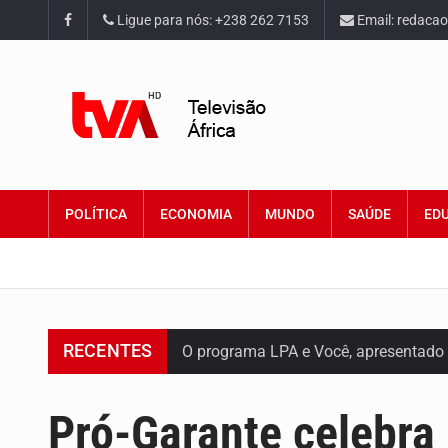
Ligue para nós: +238 262 7153
Email: redaca
POLÍTICA
ECONOMIA
MUNDO
SAÚDE
ED
O programa LPA e Você, apresentado
RECENTES
Capacitar crianças para que conheçam
Pró-Garante celebra 