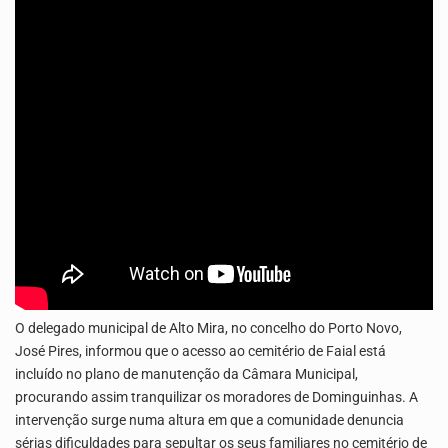
O programa LPA e Você, apresentado por Lilian Primo Albuquerque, o único programa de empreendedorismo…
A Associação Ambiental Terrimar divulgou hoje os dados sobre a época de desova das tartarugas…
O delegado municipal de Alto Mira, no concelho do Porto Novo,
José Pires, informou que o acesso ao cemitério de Faial está
incluído no plano de manutenção da Câmara Municipal,
procurando assim tranquilizar os moradores de Dominguinhas. A
intervenção surge numa altura em que a comunidade denuncia
sérias dificuldades para sepultar os seus familiares no cemitério de