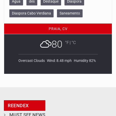
Agua
des
Destaque
Diaspora
Diaspora Cabo Verdiana
Saneamento
PRAIA, CV
80
°F
|
°C
Overcast Clouds
Wind: 8.48 mph
Humidity 82%
REENDEX
MUST SEE NEWS