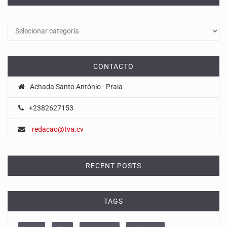
Categorias
CONTACTO
Achada Santo António - Praia
+2382627153
redacao@tva.cv
RECENT POSTS
TAGS