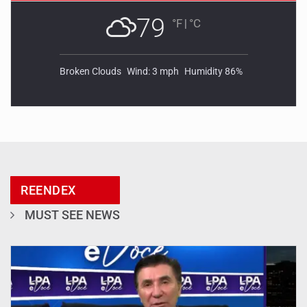
79
°F
|
°C
Broken Clouds
Wind: 3 mph
Humidity 86%
REENDEX
MUST SEE NEWS