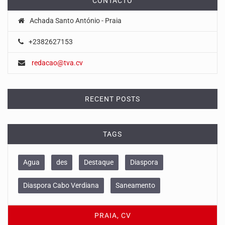
CONTACTO
Achada Santo António - Praia
+2382627153
redacao@tva.cv
RECENT POSTS
TAGS
Agua
des
Destaque
Diaspora
Diaspora Cabo Verdiana
Saneamento
PRAIA, CV