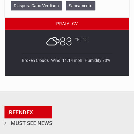
Diaspora Cabo Verdiana
Saneamento
PRAIA, CV
83
°F
|
°C
Broken Clouds
Wind: 11.14 mph
Humidity 73%
REENDEX
MUST SEE NEWS