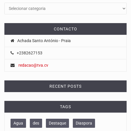
CONTACTO
Achada Santo António - Praia
+2382627153
redacao@tva.cv
RECENT POSTS
TAGS
Agua
des
Destaque
Diaspora