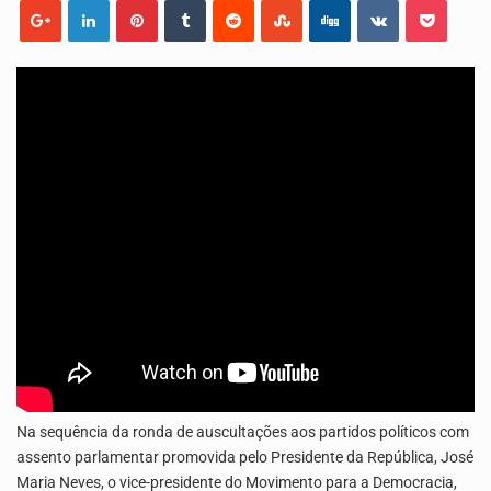
O programa LPA e Você, apresentado por Lilian Primo Albuquerque, o único programa de empreendedorismo…
A Associação Ambiental Terrimar divulgou hoje os dados sobre a época de desova das tartarugas…
Na sequência da ronda de auscultações aos partidos políticos com
assento parlamentar promovida pelo Presidente da República, José
Maria Neves, o vice-presidente do Movimento para a Democracia,