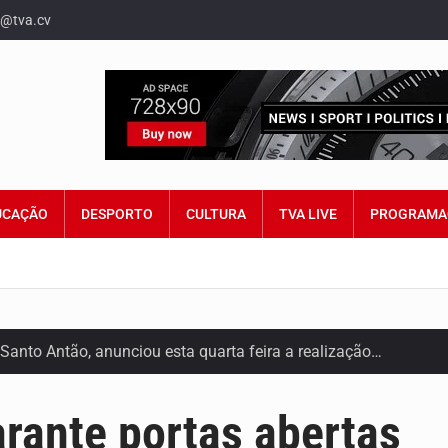
o@tva.cv
UCAÇÃO
DESPORTO
CULTURA
TVA LIVE
PROGRAMA
Santo Antão, anunciou esta quarta feira a realização…
 por Lilian Primo Albuquerque, o único programa de empreend
arante portas abertas