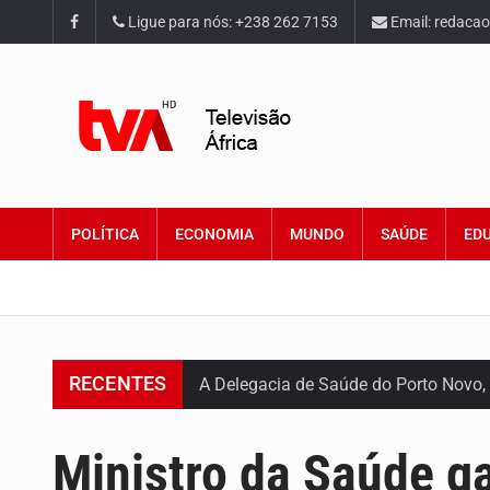
Ligue para nós: +238 262 7153
Email: redaca
POLÍTICA
ECONOMIA
MUNDO
SAÚDE
ED
RECENTES
A Delegacia de Saúde do Porto Novo, 
O programa LPA e Você, apresentado
Ministro da Saúde g