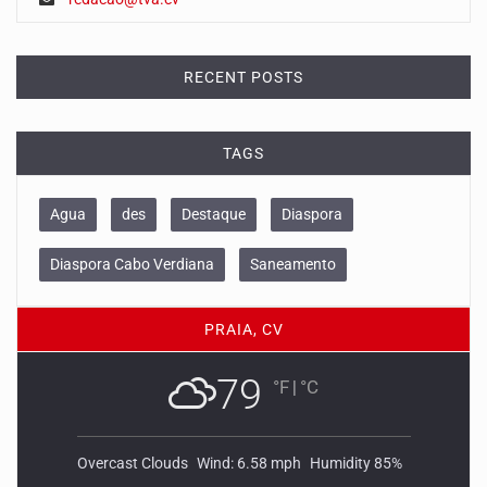
RECENT POSTS
TAGS
Agua
des
Destaque
Diaspora
Diaspora Cabo Verdiana
Saneamento
PRAIA, CV
79
°F
|
°C
Overcast Clouds
Wind: 6.58 mph
Humidity 85%