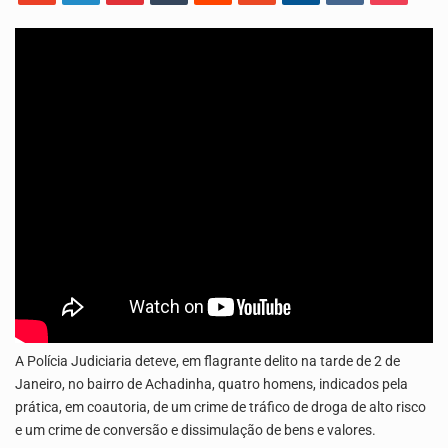
Os jovens da Ribeira das Patas, em Santo Antão, pediram esta quinta feira maior celeridade…
A Delegacia de Saúde do Porto Novo, Santo Antão, anunciou esta quarta feira a realização…
A Polícia Judiciaria deteve, em flagrante delito na tarde de 2 de
Janeiro, no bairro de Achadinha, quatro homens, indicados pela
prática, em coautoria, de um crime de tráfico de droga de alto risco
e um crime de conversão e dissimulação de bens e valores.