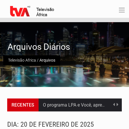
Arquivos Diários
Televisão Africa
/
Arquivos
O programa LPA e Você, apresentado por Lilian Primo Albuquerque, o único programa de empreendedorismo…
RECENTES
Capacitar crianças para que conheçam os seus direitos, façam ouvir a sua voz e se…
DIA:
20 DE FEVEREIRO DE 2025