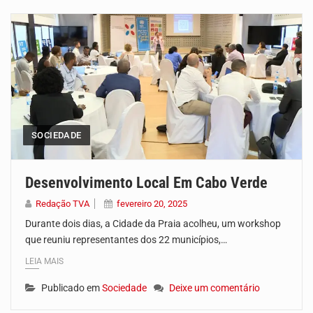
A campanha agrícola arrancou de forma lenta em Santiago. A irregularidade das chuvas está a…
Arrancou esta segunda-feira a formação do primeiro Programa de Treinamento em Epidemiologia de Campo de…
A Universidade de Cabo Verde passa a dispor de uma sala de apoio à amamentação.…
O programa LPA e Você, apresentado por Lilian Primo Albuquerque, o único programa de empreendedorismo…
Uma produção especial do Grupo de Mídia da China e da TVA. Venha conhecer o…
SOCIEDADE
Uma produção especial do Grupo de Mídia da China e da TVA. Venha conhecer o…
Desenvolvimento Local Em Cabo Verde
O Instituto Cabo-verdiano para a Igualdade e Equidade de Género (ICIEG), em parceria com o…
Redação TVA
fevereiro 20, 2025
Durante dois dias, a Cidade da Praia acolheu, um workshop
que reuniu representantes dos 22 municípios,…
LEIA MAIS
Publicado em
Sociedade
Deixe um comentário