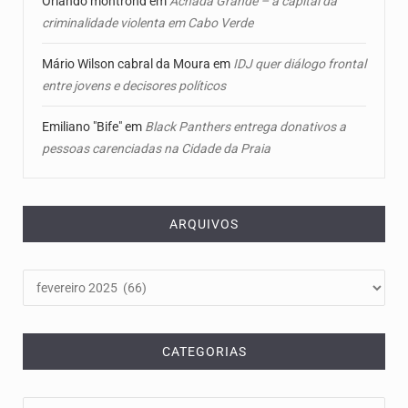
Orlando montrond
em
Achada Grande – a capital da
criminalidade violenta em Cabo Verde
Mário Wilson cabral da Moura
em
IDJ quer diálogo frontal
entre jovens e decisores políticos
Emiliano "Bife"
em
Black Panthers entrega donativos a
pessoas carenciadas na Cidade da Praia
ARQUIVOS
Arquivos
CATEGORIAS
Categorias