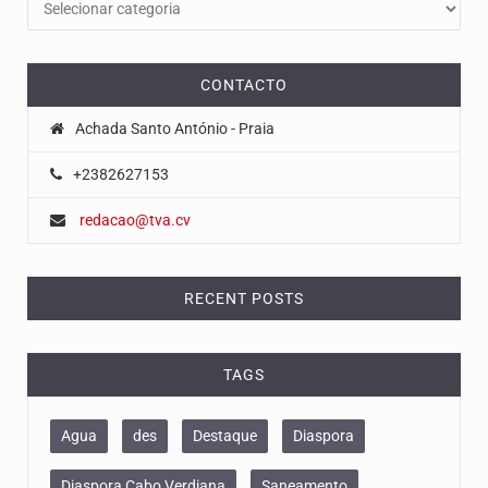
CONTACTO
Achada Santo António - Praia
+2382627153
redacao@tva.cv
RECENT POSTS
TAGS
Agua
des
Destaque
Diaspora
Diaspora Cabo Verdiana
Saneamento