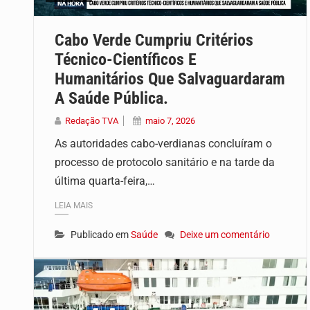
Uma produção especial do Grupo de Mí
Cabo Verde Cumpriu Critérios
Uma produção especial do Grupo de Mí
Técnico-Científicos E
Humanitários Que Salvaguardaram
A Saúde Pública.
Redação TVA
maio 7, 2026
As autoridades cabo-verdianas concluíram o
processo de protocolo sanitário e na tarde da
última quarta-feira,…
LEIA MAIS
Publicado em
Saúde
Deixe um comentário