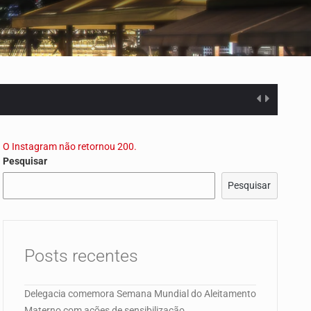
orismo…
O Instagram não retornou 200.
Pesquisar
Pesquisar
 Campo de…
Posts recentes
Delegacia comemora Semana Mundial do Aleitamento
orismo…
Materno com ações de sensibilização.