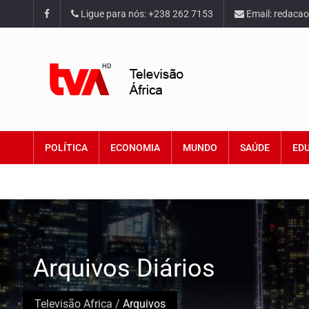
Ligue para nós: +238 262 7153
Email: redaca
POLÍTICA
ECONOMIA
MUNDO
SAÚDE
ED
Arquivos Diários
Televisão Africa
/
Arquivos