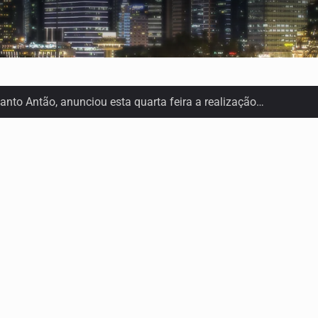
anto Antão, anunciou esta quarta feira a realização…
or Lilian Primo Albuquerque, o único programa de empreended
os seus direitos, façam ouvir a sua voz e se…
 lenta em Santiago. A irregularidade das chuvas está a…
ão do primeiro Programa de Treinamento em Epidemiologia de
 dispor de uma sala de apoio à amamentação.…
or Lilian Primo Albuquerque, o único programa de empreended