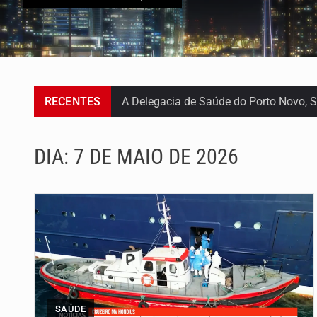
RECENTES
A Delegacia de Saúde do Porto Novo, S
O programa LPA e Você, apresentado p
DIA:
7 DE MAIO DE 2026
Capacitar crianças para que conheçam 
A campanha agrícola arrancou de forma
Arrancou esta segunda-feira a formaç
A Universidade de Cabo Verde passa a
O programa LPA e Você, apresentado p
SAÚDE