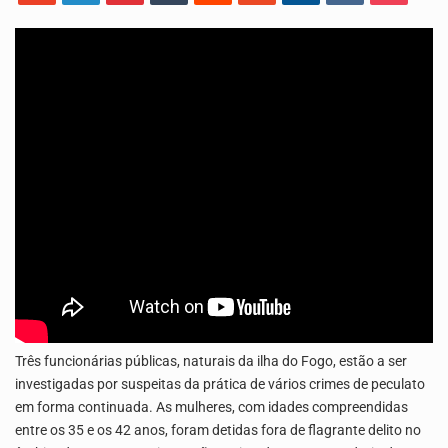
Os jovens da Ribeira das Patas, em Santo Antão, pediram esta quinta feira maior celeridade…
A Delegacia de Saúde do Porto Novo, Santo Antão, anunciou esta quarta feira a realização…
Três funcionárias públicas, naturais da ilha do Fogo, estão a ser
investigadas por suspeitas da prática de vários crimes de peculato
em forma continuada. As mulheres, com idades compreendidas
entre os 35 e os 42 anos, foram detidas fora de flagrante delito no