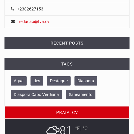
+2382627153
redacao@tva.cv
RECENT POSTS
TAGS
Agua
des
Destaque
Diaspora
Diaspora Cabo Verdiana
Saneamento
PRAIA, CV
81
°F
|
°C