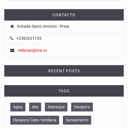
CONTACTO
Achada Santo António - Praia
+2382627153
redacao@tva.cv
RECENT POSTS
TAGS
Agua
des
Destaque
Diaspora
Diaspora Cabo Verdiana
Saneamento