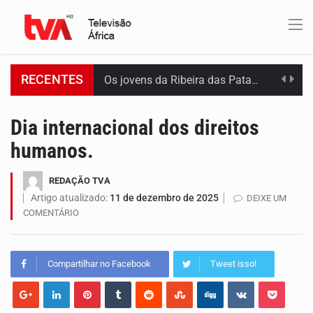
RECENTES
Os jovens da Ribeira das Patas, em Santo Antão, pediram esta quinta feira maior celeridade…
A Delegacia de Saúde do Porto Novo, Santo Antão, anunciou esta quarta feira a realização…
Dia internacional dos direitos
humanos.
O programa LPA e Você, apresentado por Lilian Primo Albuquerque, o único programa de empreendedorismo…
REDAÇÃO TVA
Capacitar crianças para que conheçam os seus direitos, façam ouvir a sua voz e se…
Artigo atualizado:
11 de dezembro de 2025
DEIXE UM
COMENTÁRIO
A campanha agrícola arrancou de forma lenta em Santiago. A irregularidade das chuvas está a…
Arrancou esta segunda-feira a formação do primeiro Programa de Treinamento em Epidemiologia de Campo de…
Compartilhar no Facebook
Tweet isso!
A Universidade de Cabo Verde passa a dispor de uma sala de apoio à amamentação.…