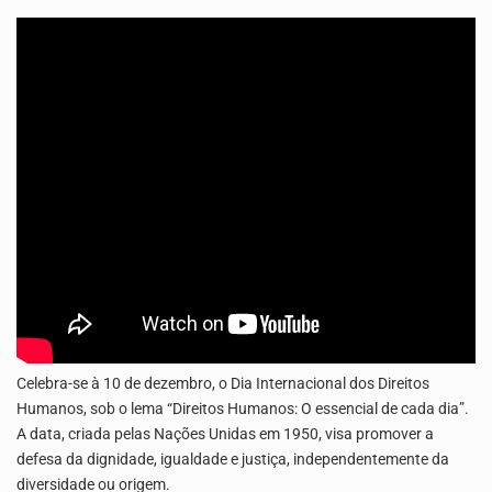
O programa LPA e Você, apresentado por Lilian Primo Albuquerque, o único programa de empreendedorismo…
A Associação Ambiental Terrimar divulgou hoje os dados sobre a época de desova das tartarugas…
Celebra-se à 10 de dezembro, o Dia Internacional dos Direitos
Humanos, sob o lema “Direitos Humanos: O essencial de cada dia”.
A data, criada pelas Nações Unidas em 1950, visa promover a
defesa da dignidade, igualdade e justiça, independentemente da
diversidade ou origem.