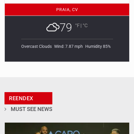
PRAIA, CV
79
°F
|
°C
Overcast Clouds
Wind: 7.87 mph
Humidity 85%
REENDEX
MUST SEE NEWS