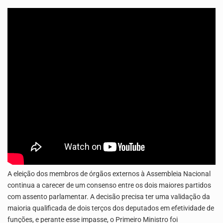
O programa LPA e Você, apresentado por Lilian Primo Albuquerque, o único programa de empreendedorismo…
A eleição dos membros de órgãos externos à Assembleia Nacional
continua a carecer de um consenso entre os dois maiores partidos
com assento parlamentar. A decisão precisa ter uma validação da
maioria qualificada de dois terços dos deputados em efetividade de
funções, e perante esse impasse, o Primeiro Ministro foi