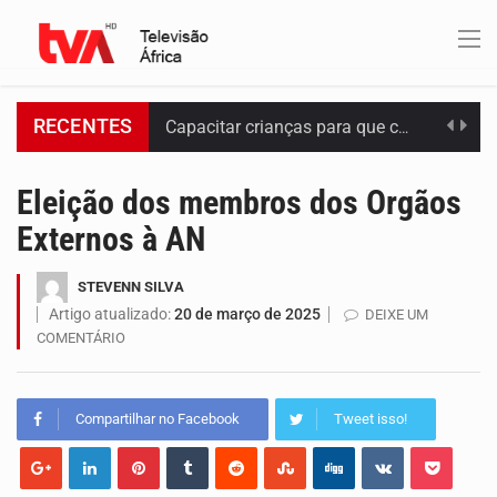
RECENTES
Capacitar crianças para que conheçam os seus direitos, façam ouvir a sua voz e se…
A campanha agrícola arrancou de forma lenta em Santiago. A irregularidade das chuvas está a…
Eleição dos membros dos Orgãos
Externos à AN
Arrancou esta segunda-feira a formação do primeiro Programa de Treinamento em Epidemiologia de Campo de…
A Universidade de Cabo Verde passa a dispor de uma sala de apoio à amamentação.…
STEVENN SILVA
Artigo atualizado:
20 de março de 2025
DEIXE UM
O programa LPA e Você, apresentado por Lilian Primo Albuquerque, o único programa de empreendedorismo…
COMENTÁRIO
Uma produção especial do Grupo de Mídia da China e da TVA. Venha conhecer o…
Compartilhar no Facebook
Tweet isso!
Uma produção especial do Grupo de Mídia da China e da TVA. Venha conhecer o…
A Delegacia de Saúde do Porto Novo, Santo Antão, anunciou esta quarta feira a realização…