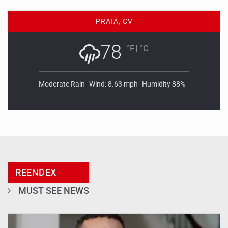
PRAIA, CV
78
°F
|
°C
Moderate Rain
Wind: 8.63 mph
Humidity 88%
REENDEX
MUST SEE NEWS