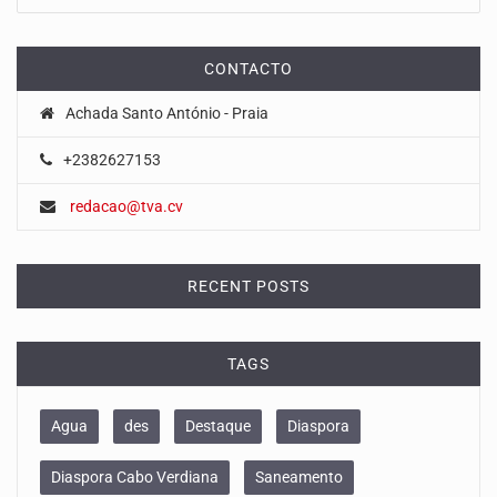
CONTACTO
Achada Santo António - Praia
+2382627153
redacao@tva.cv
RECENT POSTS
TAGS
Agua
des
Destaque
Diaspora
Diaspora Cabo Verdiana
Saneamento