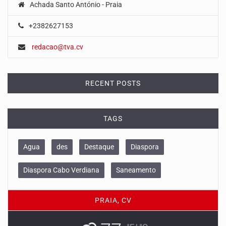
Achada Santo António - Praia
+2382627153
redacao@tva.cv
RECENT POSTS
TAGS
Agua
des
Destaque
Diaspora
Diaspora Cabo Verdiana
Saneamento
PRAIA, CV