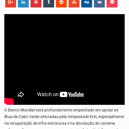
O programa LPA e Você, apresentado por Lilian Primo Albuquerque, o único programa de empreendedorismo…
A Associação Ambiental Terrimar divulgou hoje os dados sobre a época de desova das tartarugas…
O Banco Mundial está profundamente empenhado em apoiar as
ilhas de Cabo Verde afectadas pela tempestade Erin, especialmente
na recuperação de infra-estruturas e na devolução do carisma