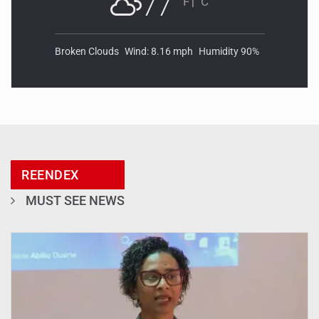
77
°F
|
°C
Broken Clouds
Wind: 8.16 mph
Humidity 90%
REENDEX
MUST SEE NEWS