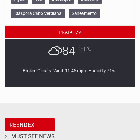
Diaspora Cabo Verdiana
Saneamento
PRAIA, CV
84
°F
|
°C
Broken Clouds
Wind: 11.45 mph
Humidity 71%
REENDEX
MUST SEE NEWS