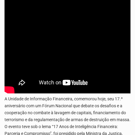
Os jovens da Ribeira das Patas, em Santo Antão, pediram esta quinta feira maior celeridade…
A Delegacia de Saúde do Porto Novo, Santo Antão, anunciou esta quarta feira a realização…
A Unidade de Informação Financeira, comemorou hoje, seu 17.º
aniversário com um Fórum Nacional que debate os desafios e a
cooperação no combate à lavagem de capitais, financiamento do
terrorismo e da regulamentação de armas de destruição em massa.
O evento teve sob o lema “17 Anos de Inteligência Financeira:
Parceria e Compromisso”, foi presidido pela Ministra da Justiça,