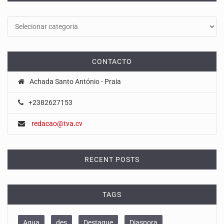
Categorias
CONTACTO
Achada Santo António - Praia
+2382627153
redacao@tva.cv
RECENT POSTS
TAGS
Agua
des
Destaque
Diaspora