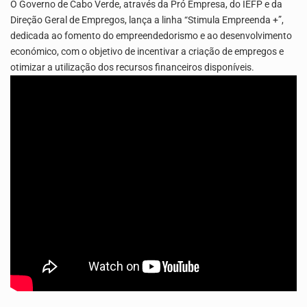
O Governo de Cabo Verde, através da Pró Empresa, do IEFP e da
Direção Geral de Empregos, lança a linha “Stimula Empreenda +”,
Capacitar crianças para que conheçam os seus direitos, façam ouvir a sua voz e se…
dedicada ao fomento do empreendedorismo e ao desenvolvimento
económico, com o objetivo de incentivar a criação de empregos e
otimizar a utilização dos recursos financeiros disponíveis.