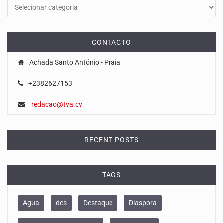
CONTACTO
Achada Santo António - Praia
+2382627153
redacao@tva.cv
RECENT POSTS
TAGS
Agua
des
Destaque
Diaspora