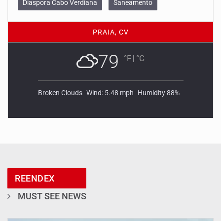
Diaspora Cabo Verdiana
Saneamento
PRAIA, CV
79
°F
|
°C
Broken Clouds
Wind: 5.48 mph
Humidity 88%
REENDEX
MUST SEE NEWS