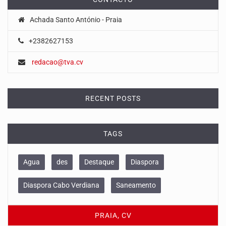
Achada Santo António - Praia
+2382627153
redacao@tva.cv
RECENT POSTS
TAGS
Agua
des
Destaque
Diaspora
Diaspora Cabo Verdiana
Saneamento
PRAIA, CV