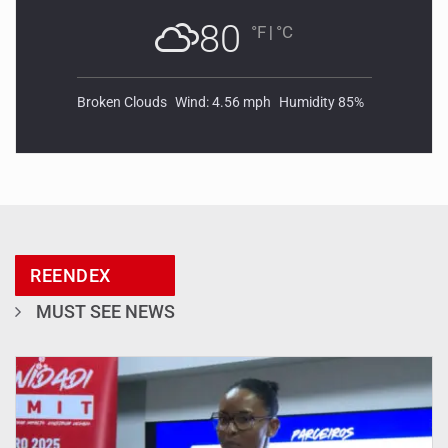
80
°F
|
°C
Broken Clouds
Wind: 4.56 mph
Humidity 85%
REENDEX
MUST SEE NEWS