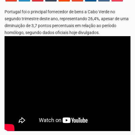
O Instituto Cabo-verdiano para a Igualdade e Equidade de Género (ICIEG), em parceria com o…
Portugal foi o principal fornecedor de bens a Cabo Verde no
O programa LPA e Você, apresentado por Lilian Primo Albuquerque, o único programa de empreendedorismo…
segundo trimestre deste ano, representando 26,4%, apesar de uma
diminuição de 3,7 pontos percentuais em relação ao período
homólogo, segundo dados oficiais hoje divulgados.