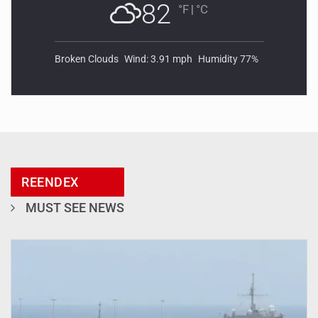
82
°F
|
°C
Broken Clouds
Wind: 3.91 mph
Humidity 77%
REENDEX
MUST SEE NEWS