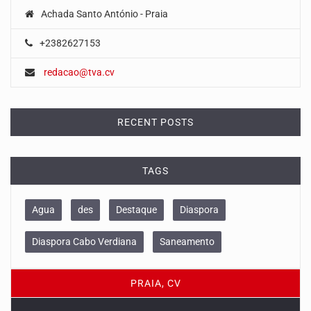
Achada Santo António - Praia
+2382627153
redacao@tva.cv
RECENT POSTS
TAGS
Agua
des
Destaque
Diaspora
Diaspora Cabo Verdiana
Saneamento
PRAIA, CV