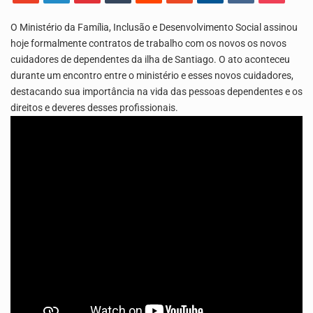
Os jovens da Ribeira das Patas, em Santo Antão, pediram esta quinta feira maior celeridade…
O Ministério da Família, Inclusão e Desenvolvimento Social assinou
A Delegacia de Saúde do Porto Novo, Santo Antão, anunciou esta quarta feira a realização…
hoje formalmente contratos de trabalho com os novos os novos
cuidadores de dependentes da ilha de Santiago. O ato aconteceu
durante um encontro entre o ministério e esses novos cuidadores,
destacando sua importância na vida das pessoas dependentes e os
direitos e deveres desses profissionais.