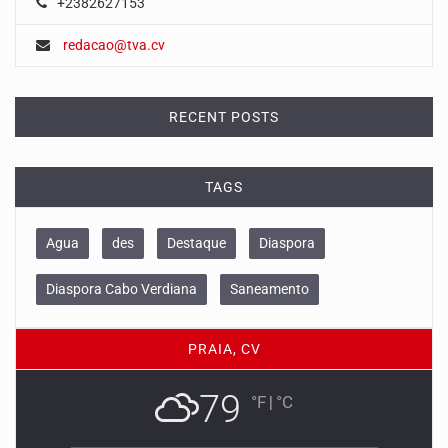
+2382627153
redacao@tva.cv
RECENT POSTS
TAGS
Agua
des
Destaque
Diaspora
Diaspora Cabo Verdiana
Saneamento
PRAIA, CV
79
°F
|
°C