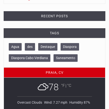
RECENT POSTS
TAGS
Agua
des
Destaque
Diaspora
Diaspora Cabo Verdiana
Saneamento
PRAIA, CV
78
°F
|
°C
Overcast Clouds
Wind: 7.27 mph
Humidity 87%