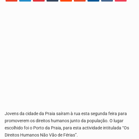
O programa LPA e Você, apresentado por Lilian Primo Albuquerque, o único programa de empreendedorismo…
A Associação Ambiental Terrimar divulgou hoje os dados sobre a época de desova das tartarugas…
Jovens da cidade da Praia saíram à rua esta segunda feira para
promoverem os direitos humanos junto da população. O lugar
escolhido foi o Porto da Praia, para esta actividade intitulada “Os
Direitos Humanos Não Vão de Férias”.