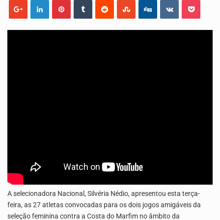
O programa LPA e Você, apresentado por Lilian Primo Albuquerque, o único programa de empreendedorismo…
A Associação Ambiental Terrimar divulgou hoje os dados sobre a época de desova das tartarugas…
A selecionadora Nacional, Silvéria Nédio, apresentou esta terça-
feira, as 27 atletas convocadas para os dois jogos amigáveis da
seleção feminina contra a Costa do Marfim no âmbito da