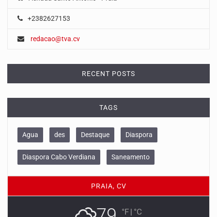
+2382627153
redacao@tva.cv
RECENT POSTS
TAGS
Agua
des
Destaque
Diaspora
Diaspora Cabo Verdiana
Saneamento
PRAIA, CV
79
°F
|
°C