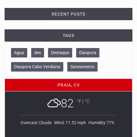
RECENT POSTS
TAGS
Agua
des
Destaque
Diaspora
Diaspora Cabo Verdiana
Saneamento
PRAIA, CV
82
°F
|
°C
Overcast Clouds
Wind: 11.52 mph
Humidity 77%