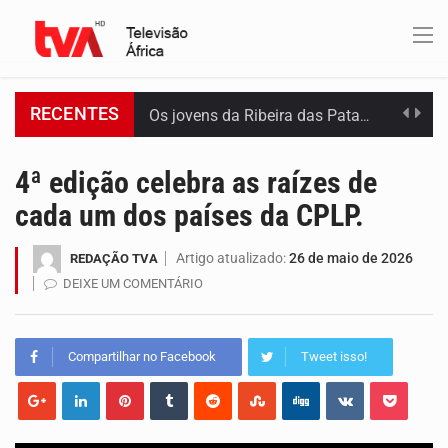
RECENTES
Os jovens da Ribeira das Patas, em Santo Antão, pediram esta quinta feira maior celeridade…
A Delegacia de Saúde do Porto Novo, Santo Antão, anunciou esta quarta feira a realização…
4ª edição celebra as raízes de
cada um dos países da CPLP.
O programa LPA e Você, apresentado por Lilian Primo Albuquerque, o único programa de empreendedorismo…
Artigo atualizado:
26 de maio de 2026
REDAÇÃO TVA
Capacitar crianças para que conheçam os seus direitos, façam ouvir a sua voz e se…
DEIXE UM COMENTÁRIO
A campanha agrícola arrancou de forma lenta em Santiago. A irregularidade das chuvas está a…
Compartilhar no Facebook
Tweet isso!
Arrancou esta segunda-feira a formação do primeiro Programa de Treinamento em Epidemiologia de Campo de…
A Universidade de Cabo Verde passa a dispor de uma sala de apoio à amamentação.…