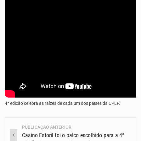
O programa LPA e Você, apresentado por Lilian Primo Albuquerque, o único programa de empreendedorismo…
A Associação Ambiental Terrimar divulgou hoje os dados sobre a época de desova das tartarugas…
4ª edição celebra as raízes de cada um dos países da CPLP.
PUBLICAÇÃO ANTERIOR
Navegação
Casino Estoril foi o palco escolhido para a 4ª