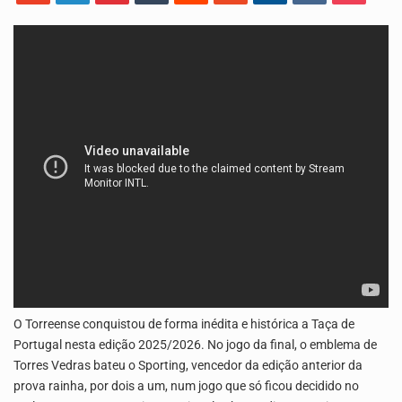
Uma produção especial do Grupo de Mídia da China e da TVA. Venha conhecer o…
A Delegacia de Saúde do Porto Novo, Santo Antão, anunciou esta quarta feira a realização…
O Torreense conquistou de forma inédita e histórica a Taça de
Portugal nesta edição 2025/2026. No jogo da final, o emblema de
Torres Vedras bateu o Sporting, vencedor da edição anterior da
prova rainha, por dois a um, num jogo que só ficou decidido no