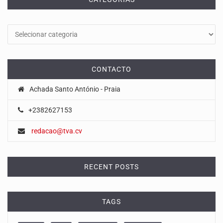
Categorias
CONTACTO
Achada Santo António - Praia
+2382627153
redacao@tva.cv
RECENT POSTS
TAGS