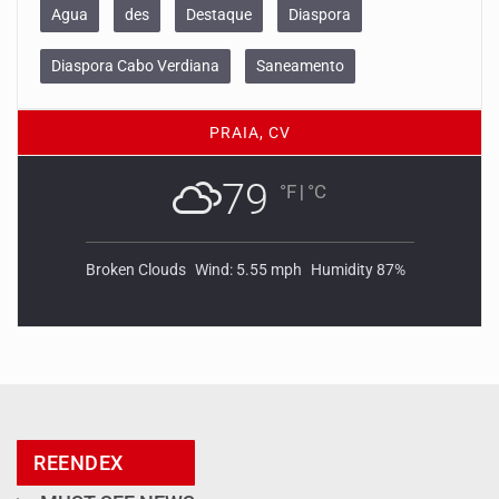
Agua
des
Destaque
Diaspora
Diaspora Cabo Verdiana
Saneamento
PRAIA, CV
79
°F
|
°C
Broken Clouds
Wind: 5.55 mph
Humidity 87%
REENDEX