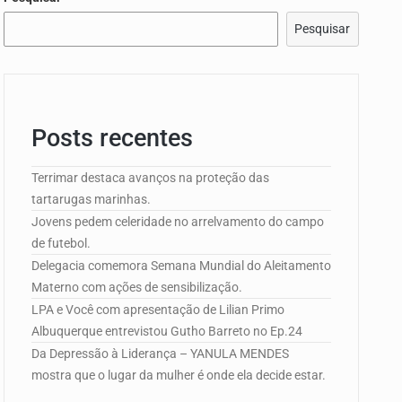
edorismo…
Pesquisar
Posts recentes
e Campo de…
Terrimar destaca avanços na proteção das
tartarugas marinhas.
Jovens pedem celeridade no arrelvamento do campo
edorismo…
de futebol.
Delegacia comemora Semana Mundial do Aleitamento
Materno com ações de sensibilização.
LPA e Você com apresentação de Lilian Primo
Albuquerque entrevistou Gutho Barreto no Ep.24
Da Depressão à Liderança – YANULA MENDES
mostra que o lugar da mulher é onde ela decide estar.