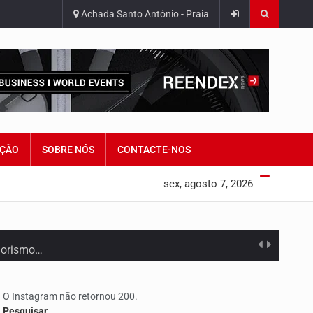
Achada Santo António - Praia
ÇÃO
SOBRE NÓS
CONTACTE-NOS
sex, agosto 7, 2026
edorismo…
O Instagram não retornou 200.
Pesquisar