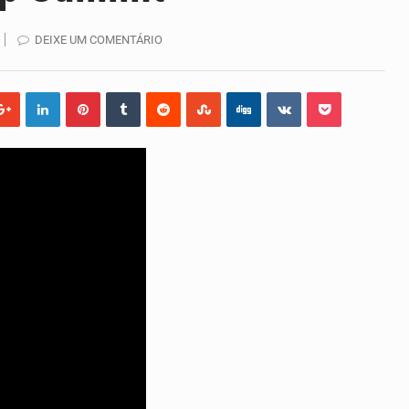
ma lenta em Santiago. A irregularidade das chuvas está a…
DEIXE UM COMENTÁRIO
ação do primeiro Programa de Treinamento em Epidemiologia d
 a dispor de uma sala de apoio à amamentação.…
 por Lilian Primo Albuquerque, o único programa de empreend
ulgou hoje os dados sobre a época de desova das tartarugas…
anto Antão, pediram esta quinta feira maior celeridade…
Santo Antão, anunciou esta quarta feira a realização…