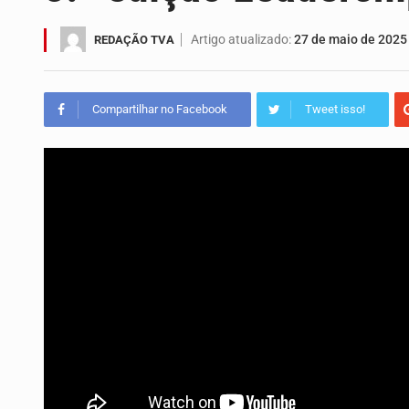
A campanha agrícola arrancou de for
Artigo atualizado:
27 de maio de 2025
REDAÇÃO TVA
Arrancou esta segunda-feira a form
A Universidade de Cabo Verde passa
Compartilhar no Facebook
Tweet isso!
O programa LPA e Você, apresentado
A Associação Ambiental Terrimar div
Os jovens da Ribeira das Patas, em S
A Delegacia de Saúde do Porto Novo, 