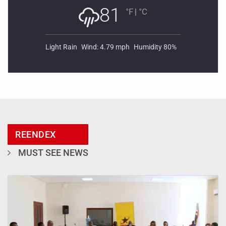
81
°F
|
°C
Light Rain
Wind: 4.79 mph
Humidity 80%
REENDEX
MUST SEE NEWS