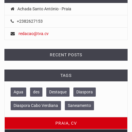
Achada Santo António - Praia
+2382627153
redacao@tva.cv
RECENT POSTS
TAGS
Agua
des
Destaque
Diaspora
Diaspora Cabo Verdiana
Saneamento
PRAIA, CV