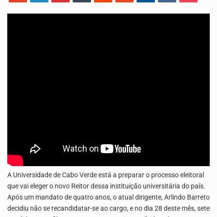
Uma produção especial do Grupo de Mídia da China e da TVA. Venha conhecer o…
A Delegacia de Saúde do Porto Novo, Santo Antão, anunciou esta quarta feira a realização…
A Universidade de Cabo Verde está a preparar o processo eleitoral
que vai eleger o novo Reitor dessa instituição universitária do país.
Após um mandato de quatro anos, o atual dirigente, Arlindo Barreto
decidiu não se recandidatar-se ao cargo, e no dia 28 deste mês, sete