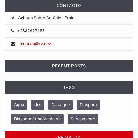
CONTACTO
Achada Santo António - Praia
+2382627153
redacao@tva.cv
RECENT POSTS
TAGS
Agua
des
Destaque
Diaspora
Diaspora Cabo Verdiana
Saneamento
PRAIA, CV