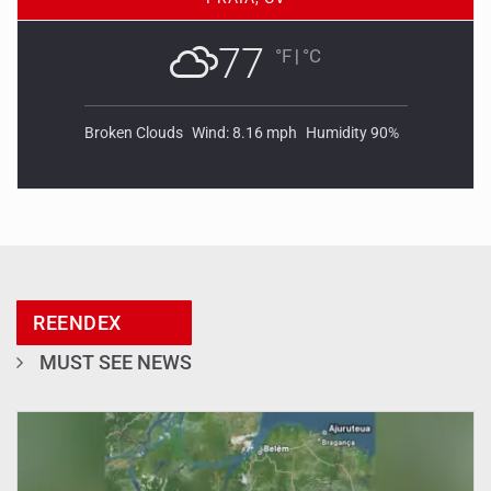
77
°F
|
°C
Broken Clouds
Wind: 8.16 mph
Humidity 90%
REENDEX
MUST SEE NEWS