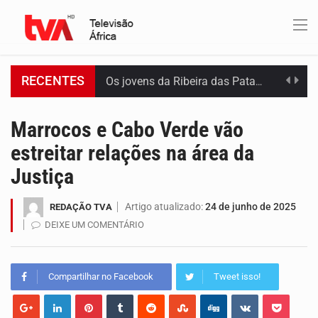
RECENTES
Os jovens da Ribeira das Patas, em Santo Antão, pediram esta quinta feira maior celeridade…
A Delegacia de Saúde do Porto Novo, Santo Antão, anunciou esta quarta feira a realização…
Marrocos e Cabo Verde vão
estreitar relações na área da
O programa LPA e Você, apresentado por Lilian Primo Albuquerque, o único programa de empreendedorismo…
Justiça
Capacitar crianças para que conheçam os seus direitos, façam ouvir a sua voz e se…
Artigo atualizado:
24 de junho de 2025
REDAÇÃO TVA
A campanha agrícola arrancou de forma lenta em Santiago. A irregularidade das chuvas está a…
DEIXE UM COMENTÁRIO
Arrancou esta segunda-feira a formação do primeiro Programa de Treinamento em Epidemiologia de Campo de…
Compartilhar no Facebook
Tweet isso!
A Universidade de Cabo Verde passa a dispor de uma sala de apoio à amamentação.…