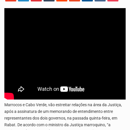
O programa LPA e Você, apresentado por Lilian Primo Albuquerque, o único programa de empreendedorismo…
A Associação Ambiental Terrimar divulgou hoje os dados sobre a época de desova das tartarugas…
Marrocos e Cabo Verde, vão estreitar relações na área da Justiça,
após a assinatura de um memorando de entendimento entre
representantes dos dois governos, na passada quinta-feira, em
Rabat. De acordo com o ministro da Justiça marroquino, “a