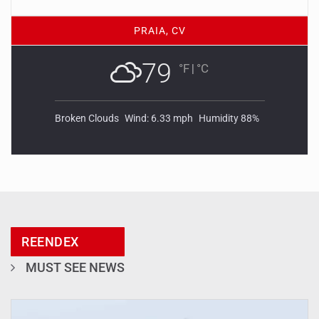
PRAIA, CV
79
°F
|
°C
Broken Clouds
Wind: 6.33 mph
Humidity 88%
REENDEX
MUST SEE NEWS