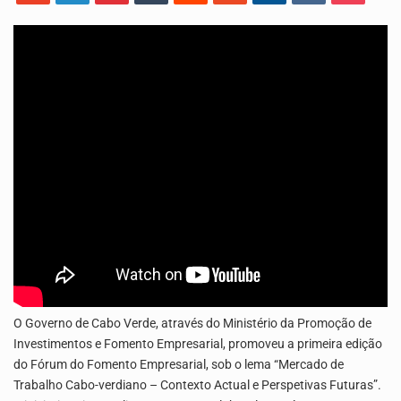
O programa LPA e Você, apresentado por Lilian Primo Albuquerque, o único programa de empreendedorismo…
O Governo de Cabo Verde, através do Ministério da Promoção de
Investimentos e Fomento Empresarial, promoveu a primeira edição
do Fórum do Fomento Empresarial, sob o lema “Mercado de
Trabalho Cabo-verdiano – Contexto Actual e Perspetivas Futuras”.