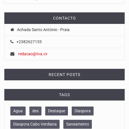
CONTACTO
Achada Santo António - Praia
+2382627153
redacao@tva.cv
RECENT POSTS
TAGS
Agua
des
Destaque
Diaspora
Diaspora Cabo Verdiana
Saneamento