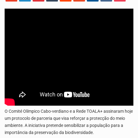
Os jovens da Ribeira das Patas, em Santo Antão, pediram esta quinta feira maior celeridade…
A Delegacia de Saúde do Porto Novo, Santo Antão, anunciou esta quarta feira a realização…
O Comité Olímpico Cabo-verdiano e a Rede TOALA+ assinaram hoje
um protocolo de parceria que visa reforçar a protecção do meio
ambiente. A iniciativa pretende sensibilizar a população para a
importância da preservação da biodiversidade.