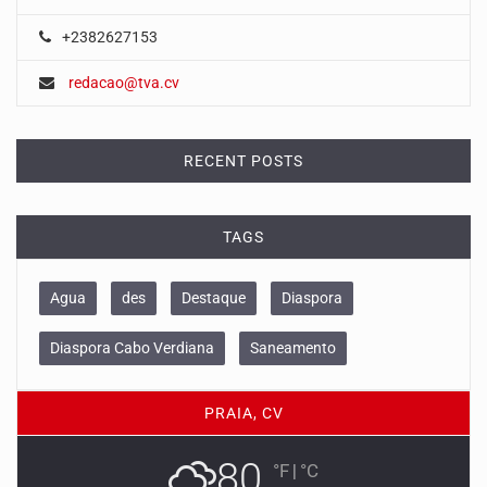
+2382627153
redacao@tva.cv
RECENT POSTS
TAGS
Agua
des
Destaque
Diaspora
Diaspora Cabo Verdiana
Saneamento
PRAIA, CV
80
°F
|
°C