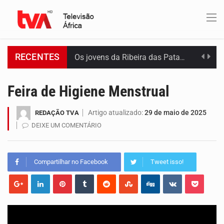
RECENTES
Os jovens da Ribeira das Patas, em Santo Antão, pediram esta quinta feira maior celeridade…
A Delegacia de Saúde do Porto Novo, Santo Antão, anunciou esta quarta feira a realização…
Feira de Higiene Menstrual
O programa LPA e Você, apresentado por Lilian Primo Albuquerque, o único programa de empreendedorismo…
Artigo atualizado:
29 de maio de 2025
REDAÇÃO TVA
DEIXE UM COMENTÁRIO
Capacitar crianças para que conheçam os seus direitos, façam ouvir a sua voz e se…
A campanha agrícola arrancou de forma lenta em Santiago. A irregularidade das chuvas está a…
Compartilhar no Facebook
Tweet isso!
Arrancou esta segunda-feira a formação do primeiro Programa de Treinamento em Epidemiologia de Campo de…
A Universidade de Cabo Verde passa a dispor de uma sala de apoio à amamentação.…