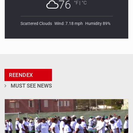
76
°F
|
°C
Scattered Clouds
Wind: 7.18 mph
Humidity 89%
REENDEX
MUST SEE NEWS