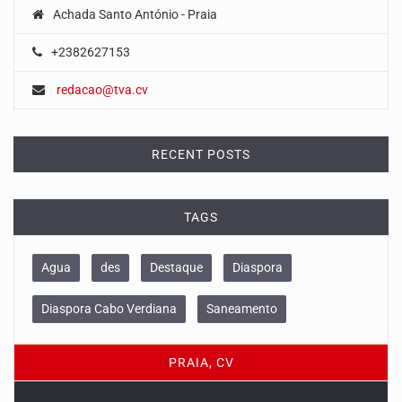
Achada Santo António - Praia
+2382627153
redacao@tva.cv
RECENT POSTS
TAGS
Agua
des
Destaque
Diaspora
Diaspora Cabo Verdiana
Saneamento
PRAIA, CV