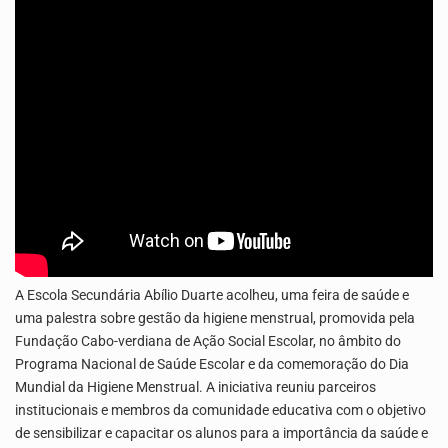
O programa LPA e Você, apresentado por Lilian Primo Albuquerque, o único programa de empreendedorismo…
A Associação Ambiental Terrimar divulgou hoje os dados sobre a época de desova das tartarugas…
A Escola Secundária Abílio Duarte acolheu, uma feira de saúde e
uma palestra sobre gestão da higiene menstrual, promovida pela
Fundação Cabo-verdiana de Ação Social Escolar, no âmbito do
Programa Nacional de Saúde Escolar e da comemoração do Dia
Mundial da Higiene Menstrual. A iniciativa reuniu parceiros
institucionais e membros da comunidade educativa com o objetivo
de sensibilizar e capacitar os alunos para a importância da saúde e