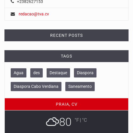
+2382627153
redacao@tva.cv
RECENT POSTS
TAGS
Agua
des
Destaque
Diaspora
Diaspora Cabo Verdiana
Saneamento
PRAIA, CV
80
°F
|
°C