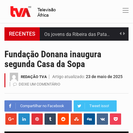
RECENTES
Os jovens da Ribeira das Patas, em Santo Antão, pediram esta quinta feira maior celeridade…
A Delegacia de Saúde do Porto Novo, Santo Antão, anunciou esta quarta feira a realização…
Fundação Donana inaugura
segunda Casa da Sopa
O programa LPA e Você, apresentado por Lilian Primo Albuquerque, o único programa de empreendedorismo…
Artigo atualizado:
23 de maio de 2025
REDAÇÃO TVA
Capacitar crianças para que conheçam os seus direitos, façam ouvir a sua voz e se…
DEIXE UM COMENTÁRIO
A campanha agrícola arrancou de forma lenta em Santiago. A irregularidade das chuvas está a…
Compartilhar no Facebook
Tweet isso!
Arrancou esta segunda-feira a formação do primeiro Programa de Treinamento em Epidemiologia de Campo de…
A Universidade de Cabo Verde passa a dispor de uma sala de apoio à amamentação.…