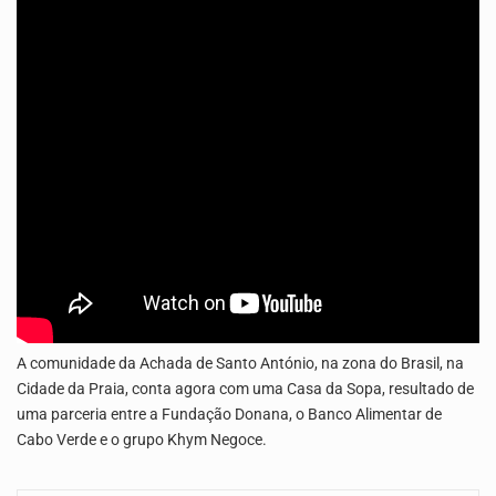
O programa LPA e Você, apresentado por Lilian Primo Albuquerque, o único programa de empreendedorismo…
A Associação Ambiental Terrimar divulgou hoje os dados sobre a época de desova das tartarugas…
A comunidade da Achada de Santo António, na zona do Brasil, na
Cidade da Praia, conta agora com uma Casa da Sopa, resultado de
uma parceria entre a Fundação Donana, o Banco Alimentar de
Cabo Verde e o grupo Khym Negoce.