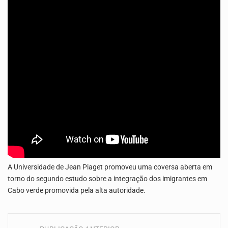
Capacitar crianças para que conheçam os seus direitos, façam ouvir a sua voz e se…
A Universidade de Jean Piaget promoveu uma coversa aberta em
torno do segundo estudo sobre a integração dos imigrantes em
Cabo verde promovida pela alta autoridade.