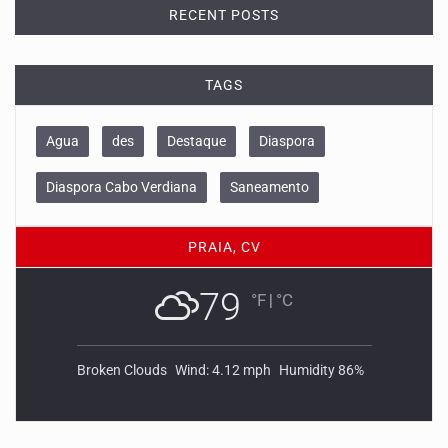
RECENT POSTS
TAGS
Agua
des
Destaque
Diaspora
Diaspora Cabo Verdiana
Saneamento
PRAIA, CV
79
°F
|
°C
Broken Clouds
Wind: 4.12 mph
Humidity 86%