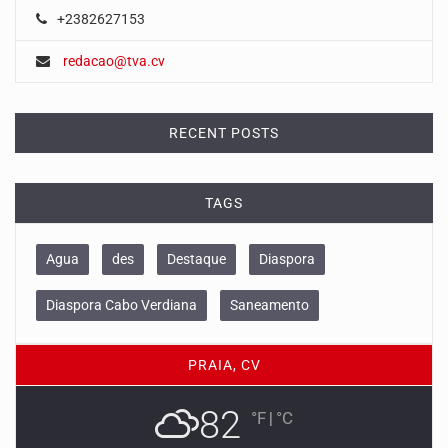
+2382627153
redacao@tva.cv
RECENT POSTS
TAGS
Agua
des
Destaque
Diaspora
Diaspora Cabo Verdiana
Saneamento
PRAIA, CV
82
°F
|
°C