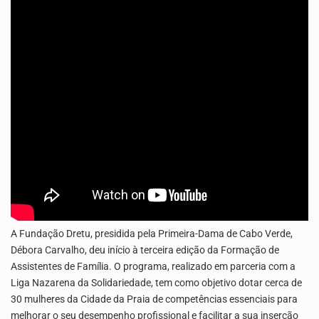
Os jovens da Ribeira das Patas, em Santo Antão, pediram esta quinta feira maior celeridade…
A Delegacia de Saúde do Porto Novo, Santo Antão, anunciou esta quarta feira a realização…
A Fundação Dretu, presidida pela Primeira-Dama de Cabo Verde,
Débora Carvalho, deu início à terceira edição da Formação de
Assistentes de Família. O programa, realizado em parceria com a
Liga Nazarena da Solidariedade, tem como objetivo dotar cerca de
30 mulheres da Cidade da Praia de competências essenciais para
melhorar o seu desempenho profissional e facilitar a sua inserção